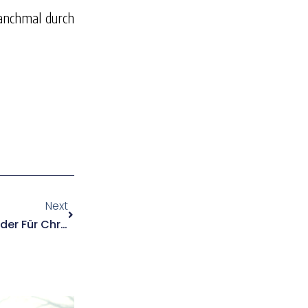
anchmal durch
.
Next
Die Zehn Gefährlichsten Länder Für Christen