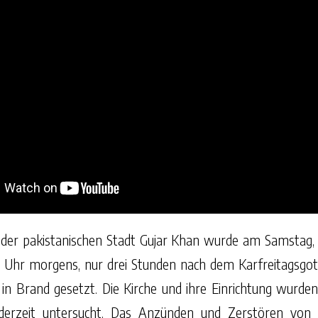
n der pakistanischen Stadt Gujar Khan wurde am Samstag
 Uhr morgens, nur drei Stunden nach dem Karfreitagsgot
n Brand gesetzt. Die Kirche und ihre Einrichtung wurden
 derzeit untersucht. Das Anzünden und Zerstören von K