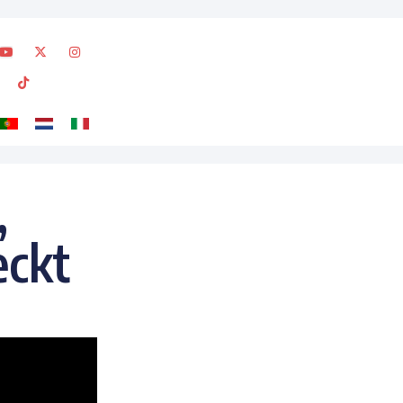
,
eckt