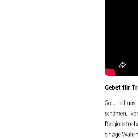
Gebet für T
Gott, hilf un
schämen, vor
Religionsfreih
einzige Wahrhe