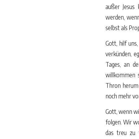
außer Jesus 
werden, wenn 
selbst als Pro
Gott, hilf uns
verkünden, eg
Tages, an d
willkommen s
Thron herum s
noch mehr vo
Gott, wenn wir
folgen. Wir wo
das treu zu 