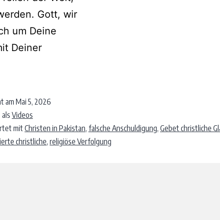
werden. Gott, wir
Dich um Deine
mit Deiner
ht am
Mai 5, 2026
 als
Videos
rtet mit
Christen in Pakistan
,
falsche Anschuldigung
,
Gebet christliche G
erte christliche
,
religiöse Verfolgung