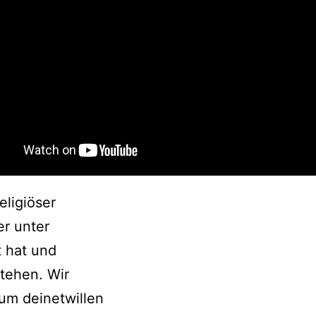
eligiöser
er unter
t hat und
tehen. Wir
 um deinetwillen