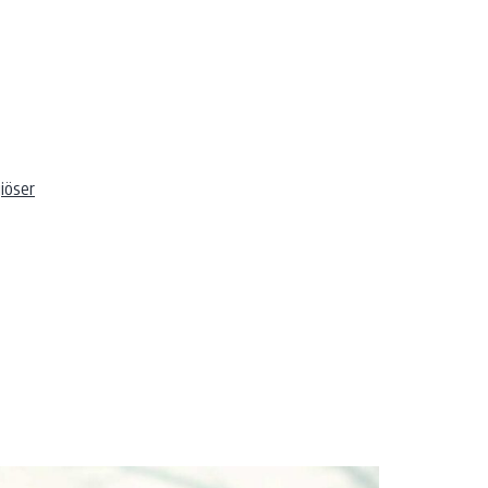
giöser