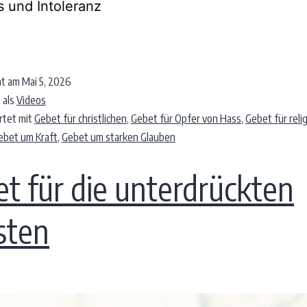
s und Intoleranz
ht am
Mai 5, 2026
 als
Videos
rtet mit
Gebet für christlichen
,
Gebet für Opfer von Hass
,
Gebet für reli
ebet um Kraft
,
Gebet um starken Glauben
t für die unterdrückten
sten